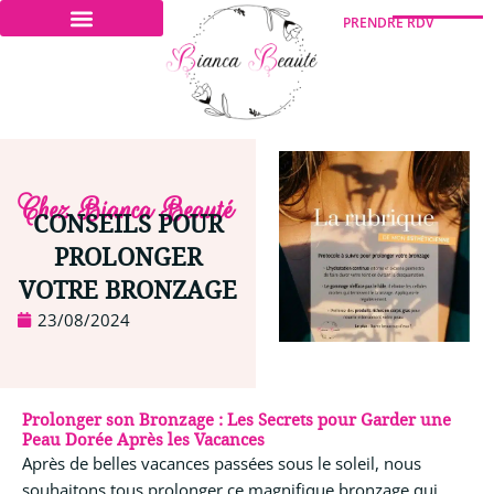
Aller
Panneau de gestion des cookies
PRENDRE RDV
au
NOS PRESTATIONS
contenu
Chez Bianca Beauté
CONSEILS POUR
PROLONGER
VOTRE BRONZAGE
23/08/2024
Prolonger son Bronzage : Les Secrets pour Garder une
Peau Dorée Après les Vacances
Après de belles vacances passées sous le soleil, nous
souhaitons tous prolonger ce magnifique bronzage qui