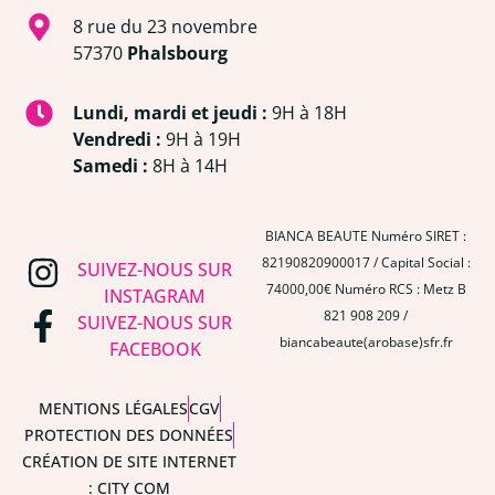
8 rue du 23 novembre
57370
Phalsbourg
Lundi, mardi et jeudi :
9H à 18H
Vendredi :
9H à 19H
Samedi :
8H à 14H
BIANCA BEAUTE Numéro SIRET :
82190820900017 / Capital Social :
SUIVEZ-NOUS SUR
74000,00€ Numéro RCS : Metz B
INSTAGRAM
821 908 209 /
SUIVEZ-NOUS SUR
biancabeaute(arobase)sfr.fr
FACEBOOK
MENTIONS LÉGALES
CGV
PROTECTION DES DONNÉES
CRÉATION DE SITE INTERNET
: CITY COM